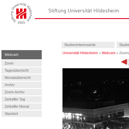
Studieninteressierte
Studi
Universität Hildesheim
»
Webcam
»
Zooma
Webcam
Zoom
Tagesübersicht
Monatsübersicht
Archiv
Zoom-Archiv
Zeitraffer Tag
Zeitraffer Monat
Standort