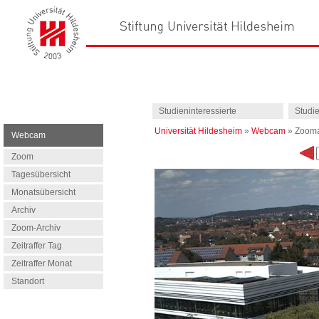
Studieninteressierte
Studi
Universität Hildesheim
»
Webcam
»
Zooma
Webcam
Zoom
Tagesübersicht
Monatsübersicht
Archiv
Zoom-Archiv
Zeitraffer Tag
Zeitraffer Monat
Standort