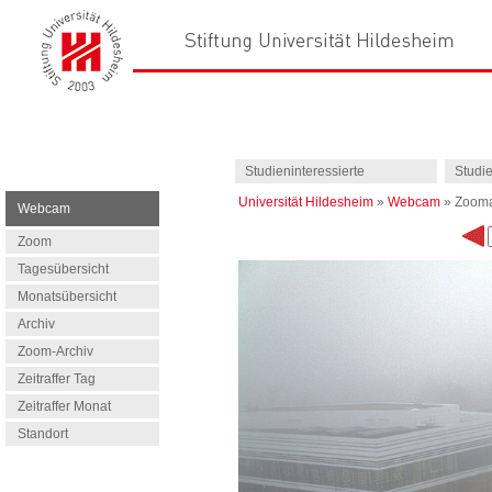
Studieninteressierte
Studi
Universität Hildesheim
»
Webcam
»
Zooma
Webcam
Zoom
Tagesübersicht
Monatsübersicht
Archiv
Zoom-Archiv
Zeitraffer Tag
Zeitraffer Monat
Standort