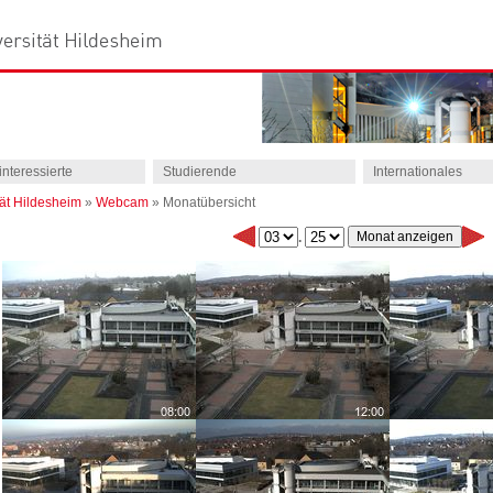
interessierte
Studierende
Internationales
tät Hildesheim
»
Webcam
»
Monatübersicht
.
5