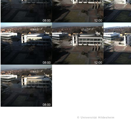
5
5
5
© Universität Hildesheim