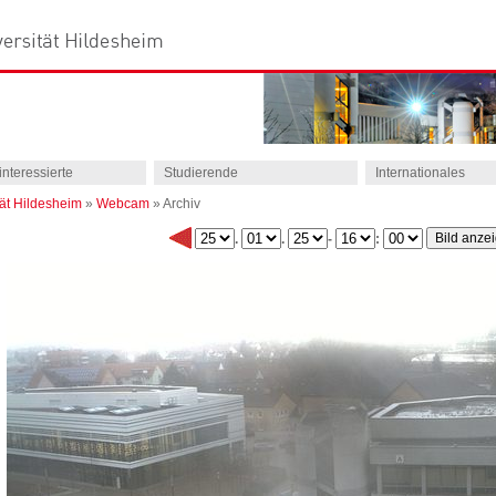
interessierte
Studierende
Internationales
tät Hildesheim
»
Webcam
»
Archiv
.
.
-
: