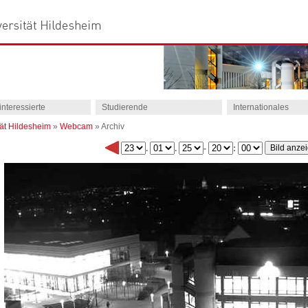
interessierte
Studierende
Internationales
tät Hildesheim
»
Webcam
»
Archiv
.
.
-
: