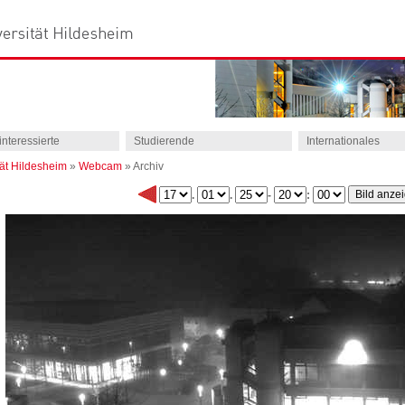
interessierte
Studierende
Internationales
tät Hildesheim
»
Webcam
»
Archiv
.
.
-
: