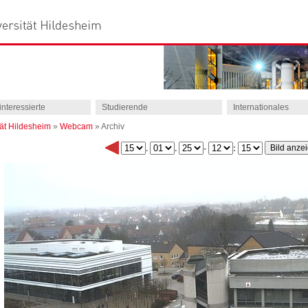
interessierte
Studierende
Internationales
tät Hildesheim
»
Webcam
»
Archiv
.
.
-
: