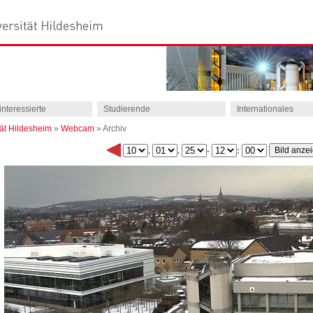
interessierte
Studierende
Internationales
tät Hildesheim
»
Webcam
»
Archiv
.
.
-
: