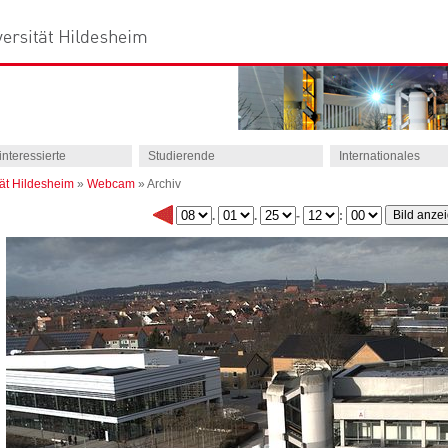
interessierte
Studierende
Internationales
tät Hildesheim
»
Webcam
»
Archiv
.
.
-
: