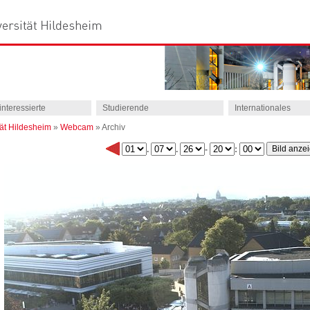
interessierte
Studierende
Internationales
tät Hildesheim
»
Webcam
»
Archiv
.
.
-
: